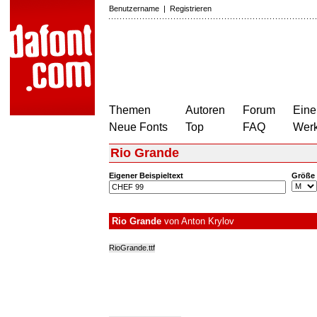
Benutzername
|
Registrieren
Themen
Autoren
Forum
Eine
Neue Fonts
Top
FAQ
Wer
Rio Grande
Eigener Beispieltext
Größe
Rio Grande
von
Anton Krylov
RioGrande.ttf