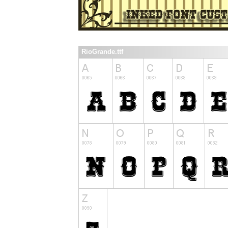
RioGrande.ttf