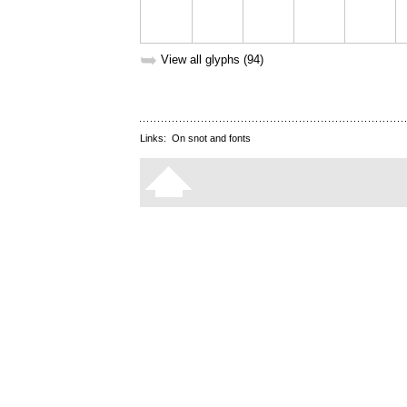
➥
View all glyphs (94)
Links:
On snot and fonts