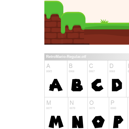
RetroMario-Regular.otf