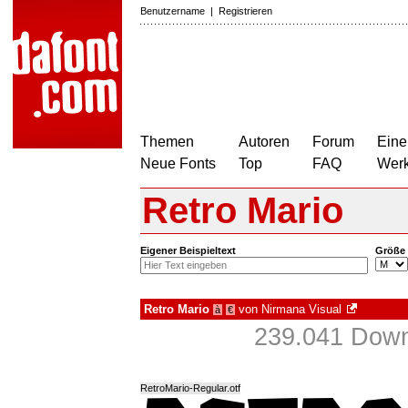
Benutzername
|
Registrieren
Themen
Autoren
Forum
Eine
Neue Fonts
Top
FAQ
Wer
Retro Mario
Eigener Beispieltext
Größe
Retro Mario
von
Nirmana Visual
à
€
239.041 Down
RetroMario-Regular.otf