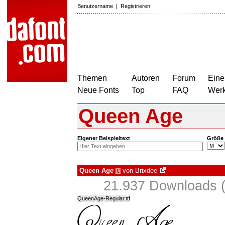
Benutzername
|
Registrieren
Themen
Autoren
Forum
Eine
Neue Fonts
Top
FAQ
Wer
Queen Age
Eigener Beispieltext
Größe
Queen Age
von
Brixdee
€
21.937 Downloads (
QueenAge-Regular.ttf