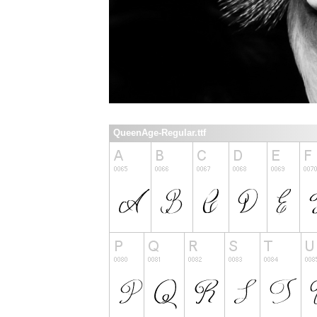
QueenAge-Regular.ttf