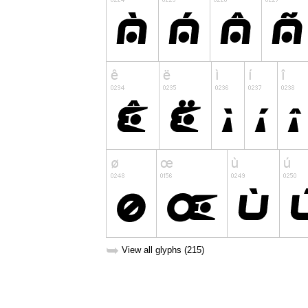
➥
View all glyphs (215)