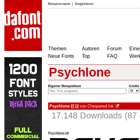
Benutzername
|
Registrieren
Themen
Autoren
Forum
Eine
Neue Fonts
Top
FAQ
Wer
Psychlone
Eigener Beispieltext
Größe
Psychlone
von
Chequered Ink
à
€
17.148 Downloads (87 
Psychlone.otf