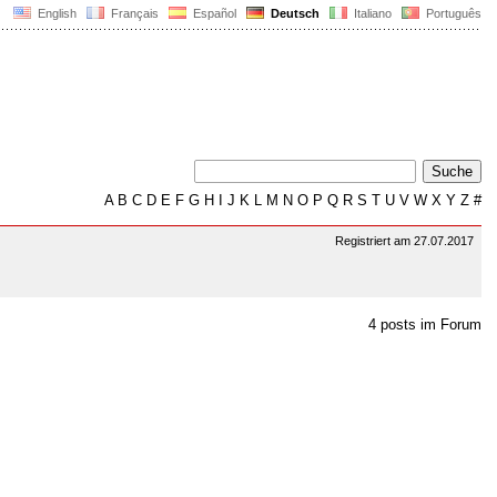
English
Français
Español
Deutsch
Italiano
Português
A
B
C
D
E
F
G
H
I
J
K
L
M
N
O
P
Q
R
S
T
U
V
W
X
Y
Z
#
Registriert am 27.07.2017
4 posts im Forum