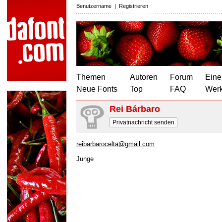
Benutzername
|
Registrieren
Themen
Autoren
Forum
Eine
Neue Fonts
Top
FAQ
Wer
Rei Bárbaro
Privatnachricht senden
reibarbarocelta@gmail.com
Junge