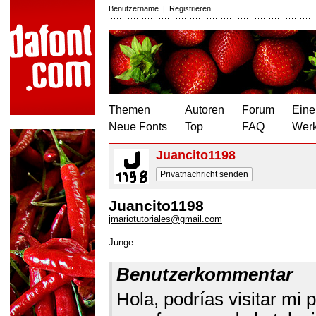
Benutzername
|
Registrieren
Themen
Autoren
Forum
Eine
Neue Fonts
Top
FAQ
Wer
Juancito1198
Privatnachricht senden
Juancito1198
jmariotutoriales@gmail.com
Junge
Benutzerkommentar
Hola, podrías visitar mi 