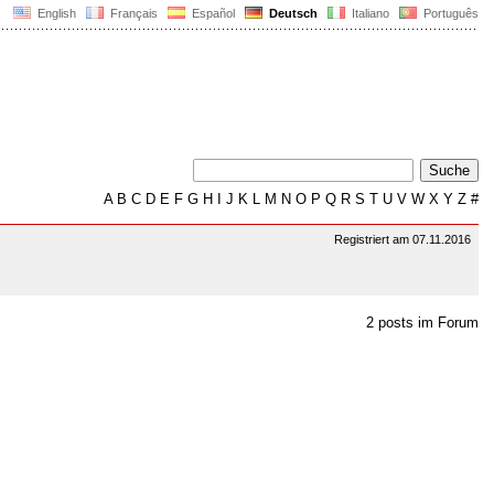
English
Français
Español
Deutsch
Italiano
Português
A
B
C
D
E
F
G
H
I
J
K
L
M
N
O
P
Q
R
S
T
U
V
W
X
Y
Z
#
Registriert am 07.11.2016
2 posts im Forum