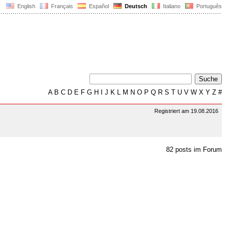
English
Français
Español
Deutsch
Italiano
Português
A
B
C
D
E
F
G
H
I
J
K
L
M
N
O
P
Q
R
S
T
U
V
W
X
Y
Z
#
Registriert am 19.08.2016
82 posts im Forum