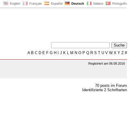
English
Français
Español
Deutsch
Italiano
Português
A
B
C
D
E
F
G
H
I
J
K
L
M
N
O
P
Q
R
S
T
U
V
W
X
Y
Z
#
Registriert am 06.08.2016
70 posts im Forum
Identifizierte 2 Schriftarten