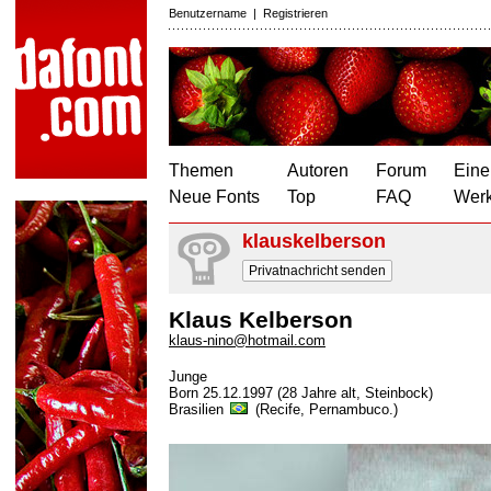
Benutzername
|
Registrieren
Themen
Autoren
Forum
Eine
Neue Fonts
Top
FAQ
Wer
klauskelberson
Privatnachricht senden
Klaus Kelberson
klaus-nino@hotmail.com
Junge
Born 25.12.1997 (28 Jahre alt, Steinbock)
Brasilien
(Recife, Pernambuco.)