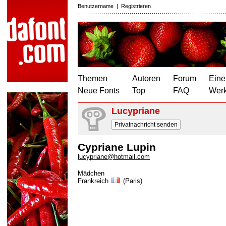
Benutzername
|
Registrieren
Themen
Autoren
Forum
Eine
Neue Fonts
Top
FAQ
Wer
Lucypriane
Privatnachricht senden
Cypriane Lupin
lucypriane@hotmail.com
Mädchen
Frankreich
(Paris)