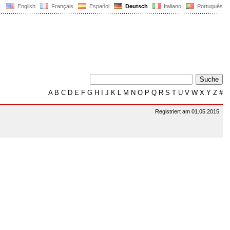
English
Français
Español
Deutsch
Italiano
Português
A
B
C
D
E
F
G
H
I
J
K
L
M
N
O
P
Q
R
S
T
U
V
W
X
Y
Z
#
Registriert am 01.05.2015