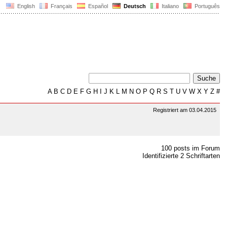
English
Français
Español
Deutsch
Italiano
Português
A
B
C
D
E
F
G
H
I
J
K
L
M
N
O
P
Q
R
S
T
U
V
W
X
Y
Z
#
Registriert am 03.04.2015
100 posts im Forum
Identifizierte 2 Schriftarten