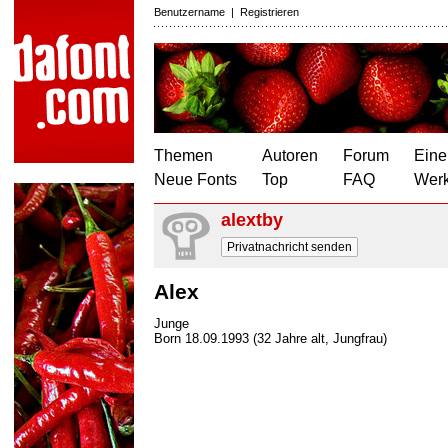
Benutzername
|
Registrieren
Themen
Autoren
Forum
Eine
Neue Fonts
Top
FAQ
Wer
alextby
Privatnachricht senden
Alex
Junge
Born 18.09.1993 (32 Jahre alt, Jungfrau)