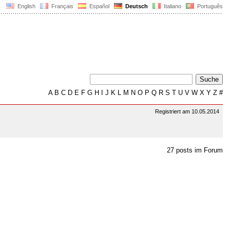
English
Français
Español
Deutsch
Italiano
Português
A
B
C
D
E
F
G
H
I
J
K
L
M
N
O
P
Q
R
S
T
U
V
W
X
Y
Z
#
Registriert am 10.05.2014
27 posts im Forum