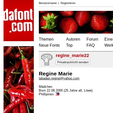
Benutzername
|
Registrieren
Themen
Autoren
Forum
Eine
Neue Fonts
Top
FAQ
Wer
regine_marie22
Privatnachricht senden
Regine Marie
labadan.regine@yahoo.com
Mädchen
Born 22.08.2000 (25 Jahre alt, Löwe)
Phillipinen