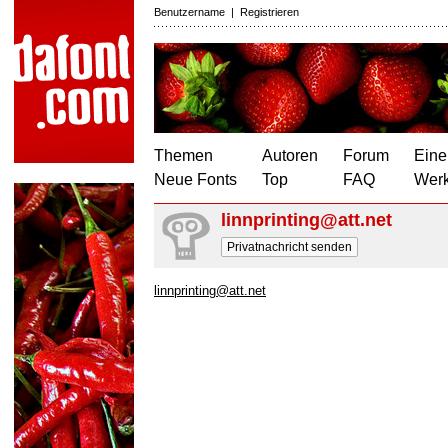
Benutzername
|
Registrieren
Themen
Autoren
Forum
Eine
Neue Fonts
Top
FAQ
Wer
linnprinting@att.net
Privatnachricht senden
linnprinting@att.net