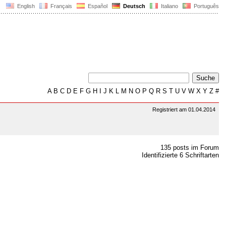
English
Français
Español
Deutsch
Italiano
Português
A
B
C
D
E
F
G
H
I
J
K
L
M
N
O
P
Q
R
S
T
U
V
W
X
Y
Z
#
Registriert am 01.04.2014
135 posts im Forum
Identifizierte 6 Schriftarten