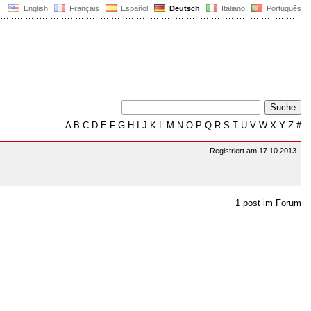
English
Français
Español
Deutsch
Italiano
Português
A
B
C
D
E
F
G
H
I
J
K
L
M
N
O
P
Q
R
S
T
U
V
W
X
Y
Z
#
Registriert am 17.10.2013
1 post im Forum