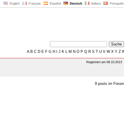
English
Français
Español
Deutsch
Italiano
Português
A
B
C
D
E
F
G
H
I
J
K
L
M
N
O
P
Q
R
S
T
U
V
W
X
Y
Z
#
Registriert am 08.10.2013
9 posts im Forum