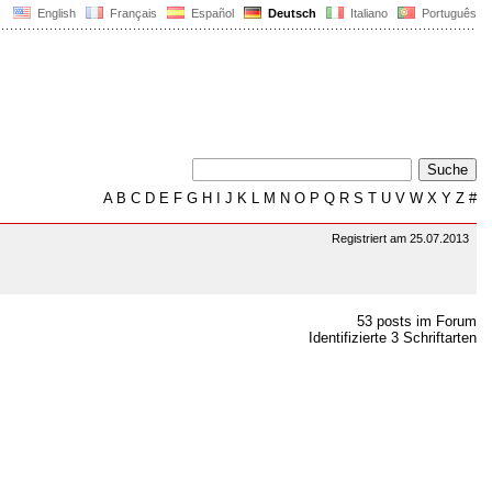
English
Français
Español
Deutsch
Italiano
Português
A
B
C
D
E
F
G
H
I
J
K
L
M
N
O
P
Q
R
S
T
U
V
W
X
Y
Z
#
Registriert am 25.07.2013
53 posts im Forum
Identifizierte 3 Schriftarten