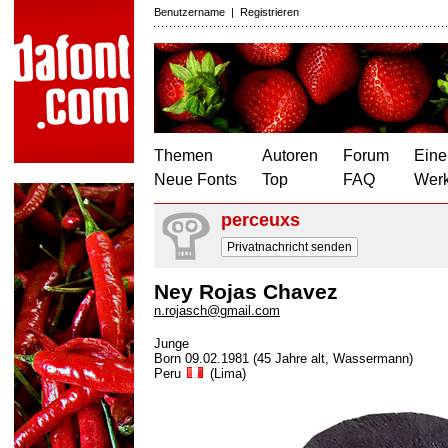
Benutzername
|
Registrieren
Themen
Autoren
Forum
Eine
Neue Fonts
Top
FAQ
Wer
perceuxs
Privatnachricht senden
Ney Rojas Chavez
n.rojasch@gmail.com
Junge
Born 09.02.1981 (45 Jahre alt, Wassermann)
Peru
(Lima)