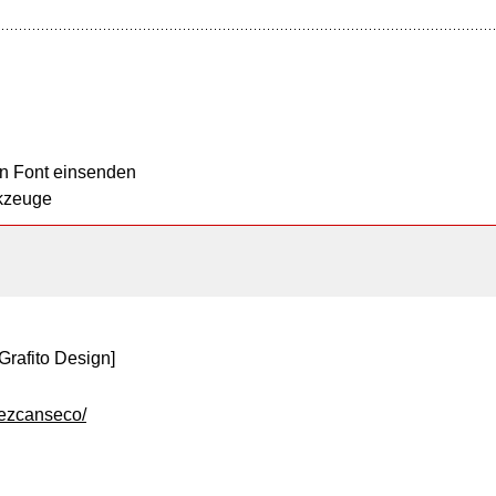
n Font einsenden
kzeuge
[Grafito Design]
rezcanseco/