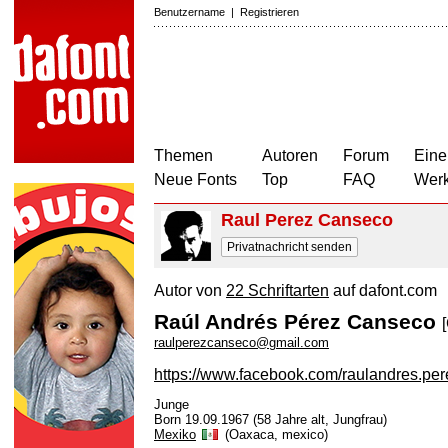
Benutzername
|
Registrieren
Themen
Autoren
Forum
Eine
Neue Fonts
Top
FAQ
Wer
Raul Perez Canseco
Privatnachricht senden
Autor von
22 Schriftarten
auf dafont.com
Raúl Andrés Pérez Canseco
raulperezcanseco@gmail.com
https://www.facebook.com/raulandres.pe
Junge
Born 19.09.1967 (58 Jahre alt, Jungfrau)
Mexiko
(Oaxaca, mexico)