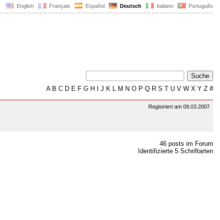
English
Français
Español
Deutsch
Italiano
Português
A
B
C
D
E
F
G
H
I
J
K
L
M
N
O
P
Q
R
S
T
U
V
W
X
Y
Z
#
Registriert am 09.03.2007
46 posts im Forum
Identifizierte 5 Schriftarten