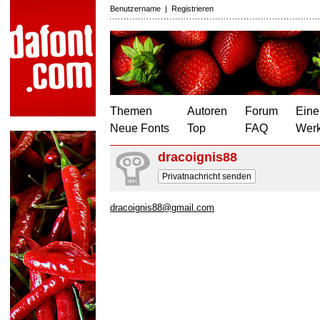
Benutzername
|
Registrieren
Themen
Autoren
Forum
Eine
Neue Fonts
Top
FAQ
Wer
dracoignis88
Privatnachricht senden
dracoignis88@gmail.com