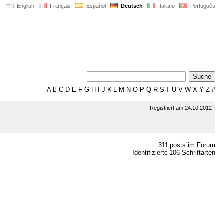
English
Français
Español
Deutsch
Italiano
Português
A
B
C
D
E
F
G
H
I
J
K
L
M
N
O
P
Q
R
S
T
U
V
W
X
Y
Z
#
Registriert am 24.10.2012
311 posts im Forum
Identifizierte 106 Schriftarten