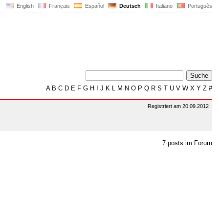
English
Français
Español
Deutsch
Italiano
Português
A
B
C
D
E
F
G
H
I
J
K
L
M
N
O
P
Q
R
S
T
U
V
W
X
Y
Z
#
Registriert am 20.09.2012
7 posts im Forum