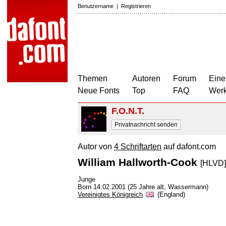
Benutzername
|
Registrieren
Themen
Autoren
Forum
Eine
Neue Fonts
Top
FAQ
Wer
F.O.N.T.
Privatnachricht senden
Autor von
4 Schriftarten
auf dafont.com
William Hallworth-Cook
[HLVD]
Junge
Born 14.02.2001 (25 Jahre alt, Wassermann)
Vereinigtes Königreich
(England)