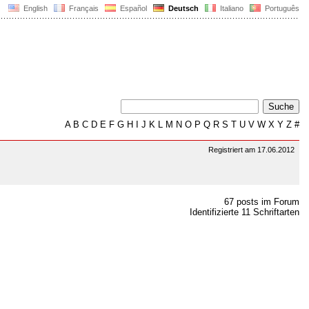
English
Français
Español
Deutsch
Italiano
Português
A
B
C
D
E
F
G
H
I
J
K
L
M
N
O
P
Q
R
S
T
U
V
W
X
Y
Z
#
Registriert am 17.06.2012
67 posts im Forum
Identifizierte 11 Schriftarten