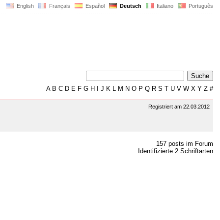
English
Français
Español
Deutsch
Italiano
Português
A
B
C
D
E
F
G
H
I
J
K
L
M
N
O
P
Q
R
S
T
U
V
W
X
Y
Z
#
Registriert am 22.03.2012
157 posts im Forum
Identifizierte 2 Schriftarten