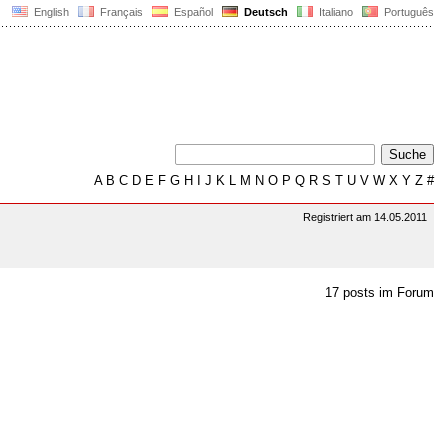
English
Français
Español
Deutsch
Italiano
Português
A
B
C
D
E
F
G
H
I
J
K
L
M
N
O
P
Q
R
S
T
U
V
W
X
Y
Z
#
Registriert am 14.05.2011
17 posts im Forum