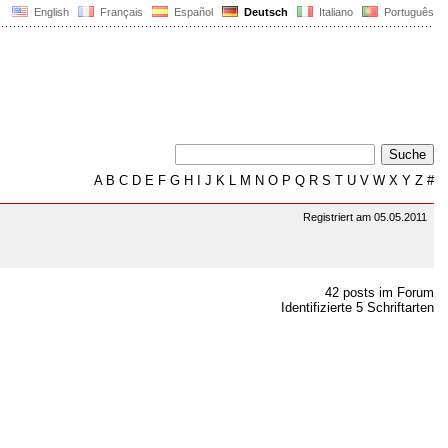
English
Français
Español
Deutsch
Italiano
Português
A
B
C
D
E
F
G
H
I
J
K
L
M
N
O
P
Q
R
S
T
U
V
W
X
Y
Z
#
Registriert am 05.05.2011
42 posts im Forum
Identifizierte 5 Schriftarten