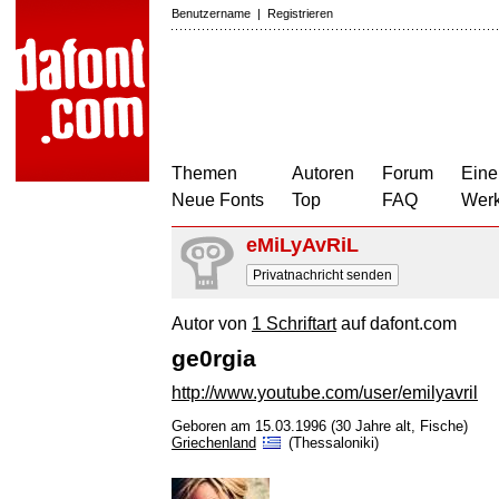
Benutzername
|
Registrieren
Themen
Autoren
Forum
Eine
Neue Fonts
Top
FAQ
Wer
eMiLyAvRiL
Privatnachricht senden
Autor von
1 Schriftart
auf dafont.com
ge0rgia
http://www.youtube.com/user/emilyavril
Geboren am 15.03.1996 (30 Jahre alt, Fische)
Griechenland
(Thessaloniki)