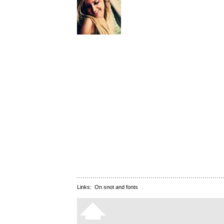
Links:
On snot and fonts