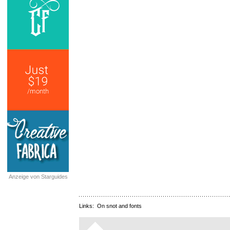
Anzeige von Starguides
Links:
On snot and fonts