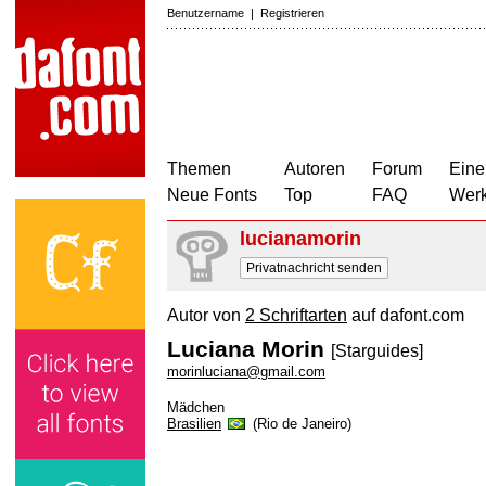
Benutzername
|
Registrieren
Themen
Autoren
Forum
Eine
Neue Fonts
Top
FAQ
Wer
lucianamorin
Privatnachricht senden
Autor von
2 Schriftarten
auf dafont.com
Luciana Morin
[Starguides]
morinluciana@gmail.com
Mädchen
Brasilien
(Rio de Janeiro)