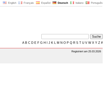
English
Français
Español
Deutsch
Italiano
Português
A
B
C
D
E
F
G
H
I
J
K
L
M
N
O
P
Q
R
S
T
U
V
W
X
Y
Z
#
Registriert am 25.03.2026