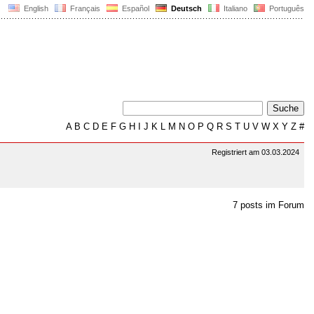
English
Français
Español
Deutsch
Italiano
Português
A
B
C
D
E
F
G
H
I
J
K
L
M
N
O
P
Q
R
S
T
U
V
W
X
Y
Z
#
Registriert am 03.03.2024
7 posts im Forum