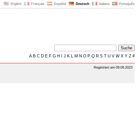
English
Français
Español
Deutsch
Italiano
Português
A
B
C
D
E
F
G
H
I
J
K
L
M
N
O
P
Q
R
S
T
U
V
W
X
Y
Z
#
Registriert am 09.09.2023