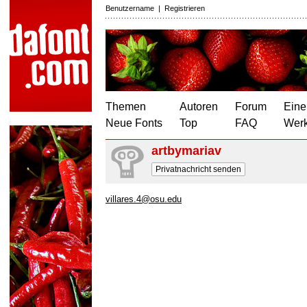
Benutzername
|
Registrieren
Themen
Autoren
Forum
Eine
Neue Fonts
Top
FAQ
Wer
artbymariav
Privatnachricht senden
villares.4@osu.edu