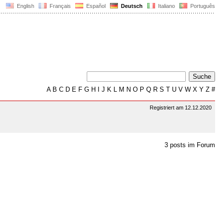
English
Français
Español
Deutsch
Italiano
Português
A
B
C
D
E
F
G
H
I
J
K
L
M
N
O
P
Q
R
S
T
U
V
W
X
Y
Z
#
Registriert am 12.12.2020
3 posts im Forum