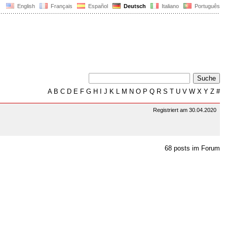
English
Français
Español
Deutsch
Italiano
Português
A
B
C
D
E
F
G
H
I
J
K
L
M
N
O
P
Q
R
S
T
U
V
W
X
Y
Z
#
Registriert am 30.04.2020
68 posts im Forum