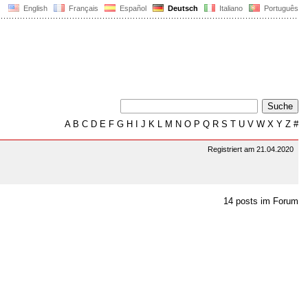
English
Français
Español
Deutsch
Italiano
Português
A
B
C
D
E
F
G
H
I
J
K
L
M
N
O
P
Q
R
S
T
U
V
W
X
Y
Z
#
Registriert am 21.04.2020
14 posts im Forum