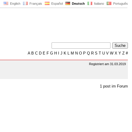
English
Français
Español
Deutsch
Italiano
Português
A
B
C
D
E
F
G
H
I
J
K
L
M
N
O
P
Q
R
S
T
U
V
W
X
Y
Z
#
Registriert am 31.03.2019
1 post im Forum