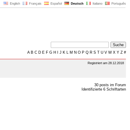
English
Français
Español
Deutsch
Italiano
Português
A
B
C
D
E
F
G
H
I
J
K
L
M
N
O
P
Q
R
S
T
U
V
W
X
Y
Z
#
Registriert am 28.12.2018
30 posts im Forum
Identifizierte 6 Schriftarten