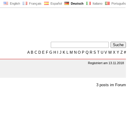
English
Français
Español
Deutsch
Italiano
Português
A
B
C
D
E
F
G
H
I
J
K
L
M
N
O
P
Q
R
S
T
U
V
W
X
Y
Z
#
Registriert am 13.11.2018
3 posts im Forum