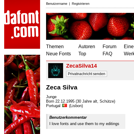
Benutzername
|
Registrieren
Themen
Autoren
Forum
Eine
Neue Fonts
Top
FAQ
Wer
ZecaSilva14
Privatnachricht senden
Zeca Silva
Junge
Born 22.12.1995 (30 Jahre alt, Schütze)
Portugal
(Lisbon)
Benutzerkommentar
I love fonts and use them to my editings