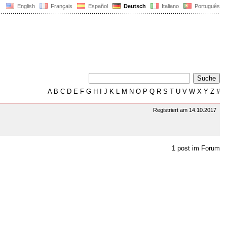
English
Français
Español
Deutsch
Italiano
Português
A
B
C
D
E
F
G
H
I
J
K
L
M
N
O
P
Q
R
S
T
U
V
W
X
Y
Z
#
Registriert am 14.10.2017
1 post im Forum