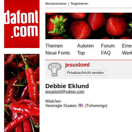
Benutzername
|
Registrieren
Themen
Autoren
Forum
Eine
Neue Fonts
Top
FAQ
Wer
jesusloml
Privatnachricht senden
Debbie Eklund
jesusloml@yahoo.com
Mädchen
Vereinigte Staaten
(Tishomingo)