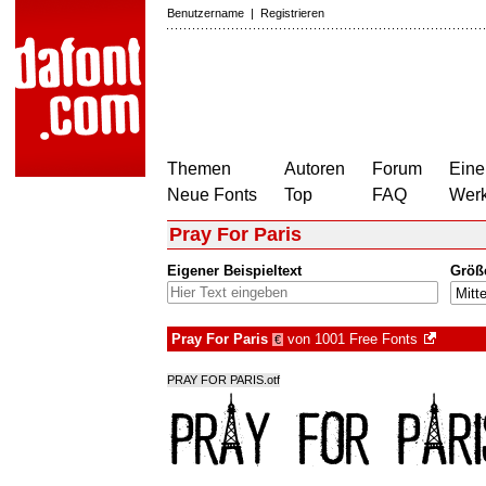
Benutzername
|
Registrieren
Themen
Autoren
Forum
Eine
Neue Fonts
Top
FAQ
Wer
Pray For Paris
Eigener Beispieltext
Größ
Pray For Paris
von
1001 Free Fonts
€
PRAY FOR PARIS.otf