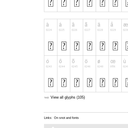
➥
View all glyphs (105)
Links:
On snot and fonts