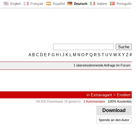
English
Français
Español
Deutsch
Italiano
Português
A
B
C
D
E
F
G
H
I
J
K
L
M
N
O
P
Q
R
S
T
U
V
W
X
Y
Z
#
1 übereinstimmende Anfrage im Forum
in
Extravagant
>
Erodiert
58.500 Downloads (8 gestern)
2 Kommentare
100% Kostenlos
Download
Spende an den Autor