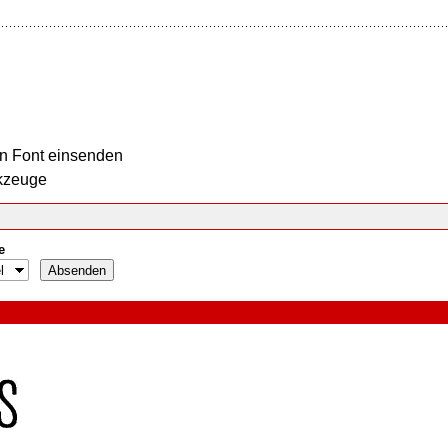
n Font einsenden
kzeuge
e