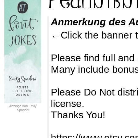
Anmerkung des A
←Click the banner to
Please find full an
Many include bonus
Please Do Not dist
license.
Anzeige von Emily
Spadoni
Thanks You!
https://www.etsy.c