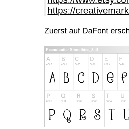
https://creativemar
Zuerst auf DaFont ersch
Peanutbutter Smoothies_2.ttf