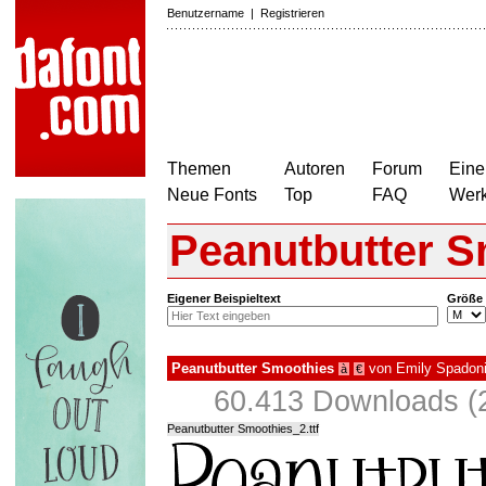
Benutzername
|
Registrieren
Themen
Autoren
Forum
Eine
Neue Fonts
Top
FAQ
Wer
Peanutbutter S
Eigener Beispieltext
Größe
Peanutbutter Smoothies
von
Emily Spadon
à
€
60.413 Downloads (2
Peanutbutter Smoothies_2.ttf