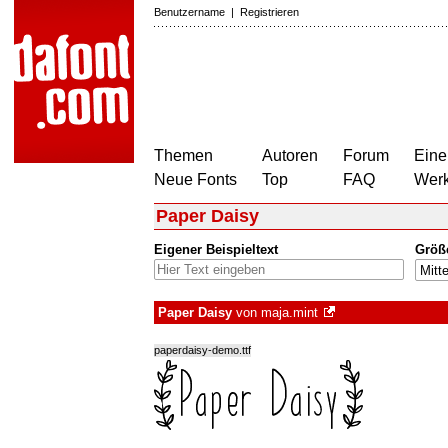
Benutzername
|
Registrieren
Themen
Autoren
Forum
Eine
Neue Fonts
Top
FAQ
Wer
Paper Daisy
Eigener Beispieltext
Größ
Paper Daisy
von
maja.mint
paperdaisy-demo.ttf