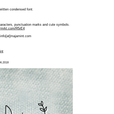
written condensed font.
haracters, punctuation marks and cute symbols.
crmrkt.com/R5rE4
 info[at]majamint.com
int
06.2018