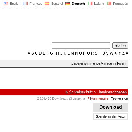
English
Français
Español
Deutsch
Italiano
Português
A
B
C
D
E
F
G
H
I
J
K
L
M
N
O
P
Q
R
S
T
U
V
W
X
Y
Z
#
1 übereinstimmende Anfrage im Forum
in
Schreibschrift
>
Handgeschrieben
2.188.475 Downloads (3 gestern)
7 Kommentare
Testversion
Download
Spende an den Autor