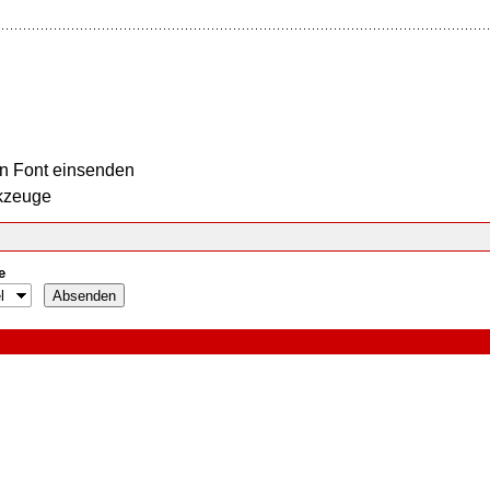
n Font einsenden
kzeuge
e