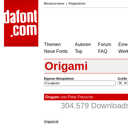
Benutzername
|
Registrieren
Themen
Autoren
Forum
Eine
Neue Fonts
Top
FAQ
Wer
Origami
Eigener Beispieltext
Größe
Origami
von
Peter Fritzsche
304.579 Downloads
Origami.ttf