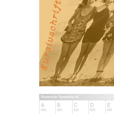
Oceanside Typewriter.ttf