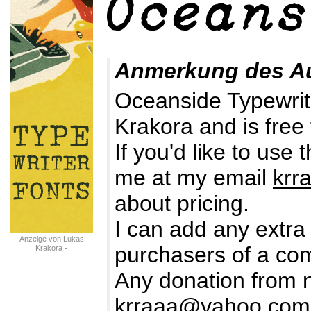
Anmerkung des A
Oceanside Typewrit
Krakora and is free
If you'd like to use
me at my email
krr
about pricing.
I can add any extra 
Anzeige von Lukas
purchasers of a com
Krakora -
typewriterfonts.net
Any donation from 
krraaa@yahoo.com