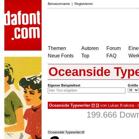
Benutzername
|
Registrieren
Themen
Autoren
Forum
Eine
Neue Fonts
Top
FAQ
Wer
Oceanside Type
Eigener Beispieltext
Größe
Oceanside Typewriter
von
Lukas Krakora - t
à
€
199.666 Down
Oceanside Typewriter.ttf