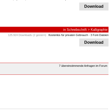
Download
in
Schreibschrift
>
Kalligraphie
125.924 Downloads (2 gestern)
Kostenlos für privaten Gebrauch
- 3 Font-Dateien
Download
7 übereinstimmende Anfragen im Forum