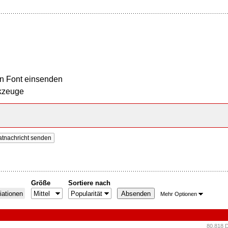
n Font einsenden
kzeuge
atnachricht senden
Größe
Sortiere nach
iationen
Mehr Optionen
80.818 D