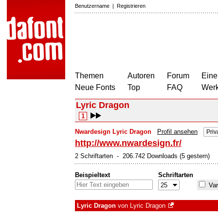
Benutzername
|
Registrieren
Themen
Autoren
Forum
Eine
Neue Fonts
Top
FAQ
Wer
Lyric Dragon
1
Nwardesign Lyric Dragon
Profil ansehen
Priv
http://www.nwardesign.fr/
2 Schriftarten - 206.742 Downloads (5 gestern)
Beispieltext
Schriftarten
Var
Lyric Dragon
von
Lyric Dragon