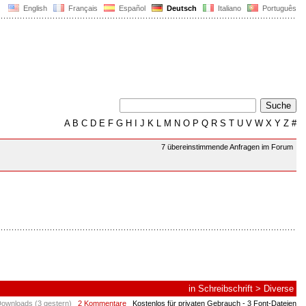
English
Français
Español
Deutsch
Italiano
Português
A
B
C
D
E
F
G
H
I
J
K
L
M
N
O
P
Q
R
S
T
U
V
W
X
Y
Z
#
7 übereinstimmende Anfragen im Forum
in
Schreibschrift
>
Diverse
ownloads (3 gestern)
2 Kommentare
Kostenlos für privaten Gebrauch
- 3 Font-Dateien